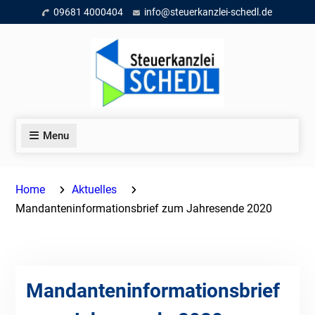
Skip
09681 4000404
info@steuerkanzlei-schedl.de
to
content
Menu
Home
Aktuelles
Mandanteninformationsbrief zum Jahresende 2020
Mandanteninformationsbrief