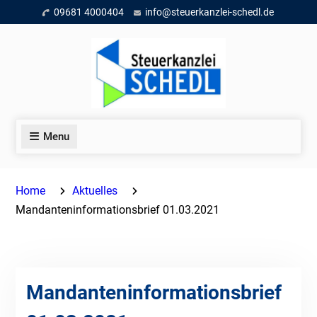
Skip
09681 4000404
info@steuerkanzlei-schedl.de
to
content
Menu
Home
Aktuelles
Mandanteninformationsbrief 01.03.2021
Mandanteninformationsbrief