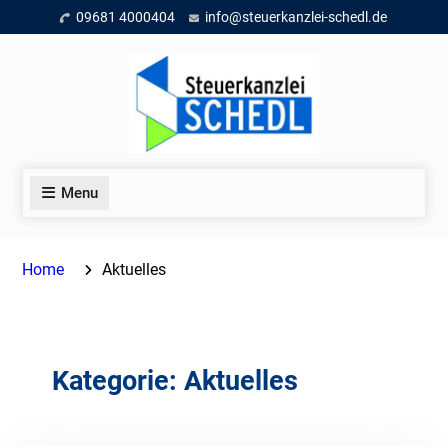
Skip
09681 4000404
info@steuerkanzlei-schedl.de
to
content
Menu
Home
Aktuelles
Kategorie:
Aktuelles