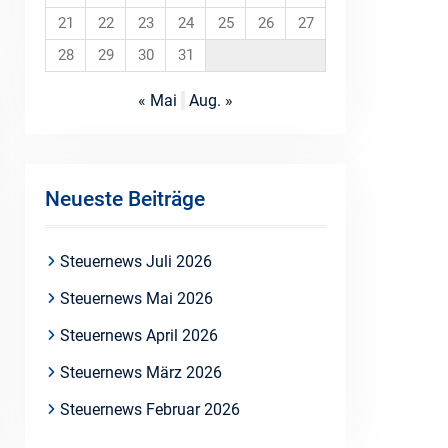
21
22
23
24
25
26
27
28
29
30
31
« Mai
Aug. »
Neueste Beiträge
Steuernews Juli 2026
Steuernews Mai 2026
Steuernews April 2026
Steuernews März 2026
Steuernews Februar 2026