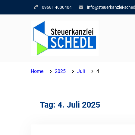
Skip
09681 4000404
info@steuerkanzlei-sched
to
content
Home
2025
Juli
4
Tag:
4. Juli 2025