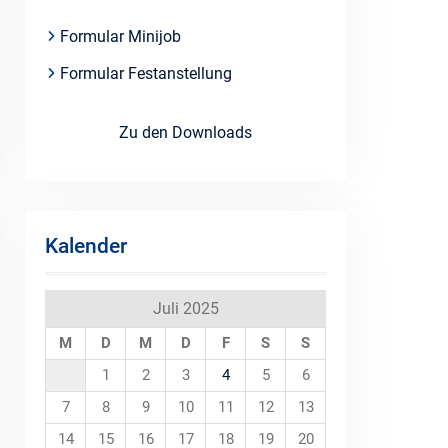
Formular Minijob
Formular Festanstellung
Zu den Downloads
Kalender
Juli 2025
M
D
M
D
F
S
S
1
2
3
4
5
6
7
8
9
10
11
12
13
14
15
16
17
18
19
20