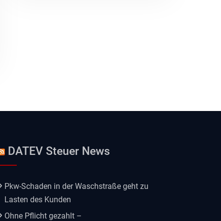
DATEV Steuer News
Pkw-Schaden in der Waschstraße geht zu
Lasten des Kunden
Ohne Pflicht gezahlt –