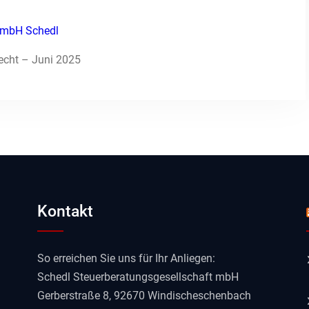
t mbH Schedl
echt – Juni 2025
Kontakt
So erreichen Sie uns für Ihr Anliegen:
Schedl Steuerberatungsgesellschaft mbH
Gerberstraße 8, 92670 Windischeschenbach