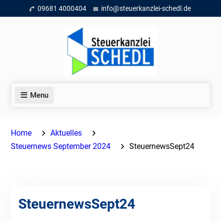
Skip
09681 4000404
info@steuerkanzlei-schedl.de
to
content
Menu
Home
Aktuelles
Steuernews September 2024
SteuernewsSept24
SteuernewsSept24