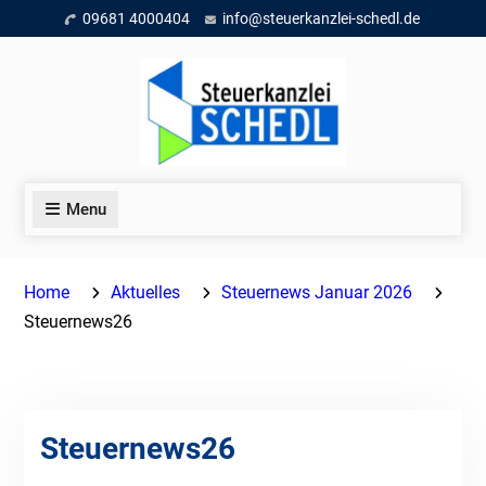
Skip
09681 4000404
info@steuerkanzlei-schedl.de
to
content
Menu
Home
Aktuelles
Steuernews Januar 2026
Steuernews26
Steuernews26