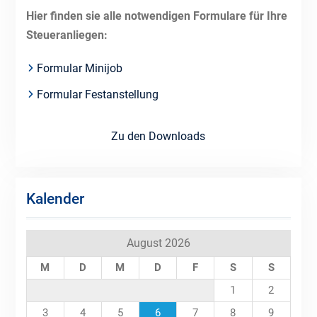
Hier finden sie alle notwendigen Formulare für Ihre
Steueranliegen:
Formular Minijob
Formular Festanstellung
Zu den Downloads
Kalender
August 2026
M
D
M
D
F
S
S
1
2
3
4
5
6
7
8
9