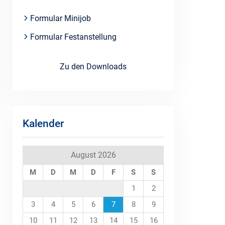
Formular Minijob
Formular Festanstellung
Zu den Downloads
Kalender
August 2026
M
D
M
D
F
S
S
1
2
3
4
5
6
7
8
9
10
11
12
13
14
15
16