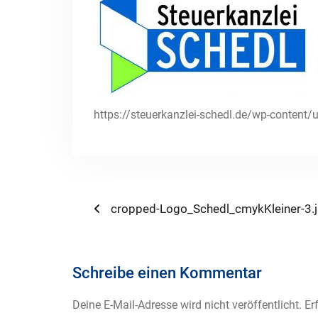
https://steuerkanzlei-schedl.de/wp-conten
Beitragsnavigation
Previous
cropped-Logo_Schedl_cmykKleiner-3.
post:
Schreibe einen Kommentar
Deine E-Mail-Adresse wird nicht veröffentlicht.
Er