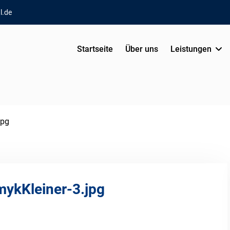
l.de
Startseite
Über uns
Leistungen
jpg
ykKleiner-3.jpg