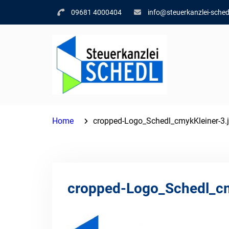
Skip
09681 4000404
info@steuerkanzlei-sched
to
content
Home
cropped-Logo_Schedl_cmykKleiner-3.
cropped-Logo_Schedl_cm