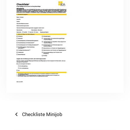
Beitragsnavigation
Previous
Checkliste Minijob
post: