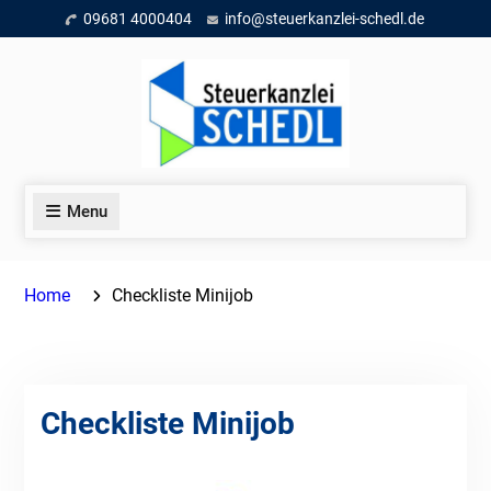
Skip
09681 4000404
info@steuerkanzlei-schedl.de
to
content
Menu
Home
Checkliste Minijob
Checkliste Minijob