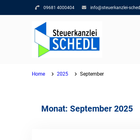
Skip
09681 4000404
info@steuerkanzlei-sched
to
content
Home
2025
September
Monat:
September 2025