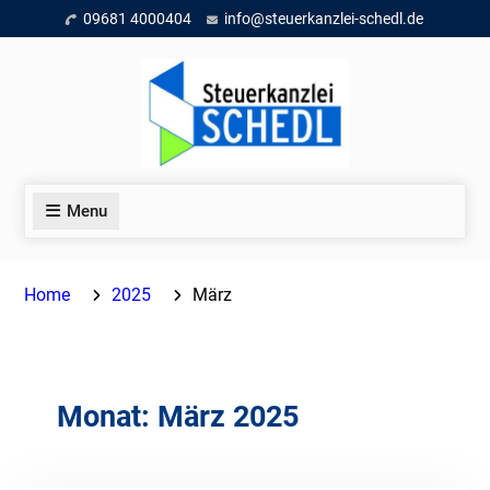
Skip
09681 4000404
info@steuerkanzlei-schedl.de
to
content
Menu
Home
2025
März
Monat:
März 2025